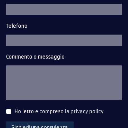
Telefono
Commento o messaggio
P
Ho letto e compreso la
privacy policy
o
l
i
Richiedi una consulenza